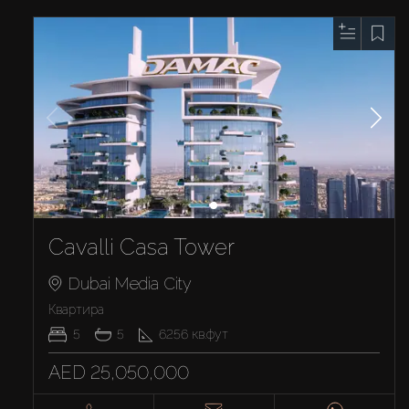
Cavalli Casa Tower
Dubai Media City
Квартира
5
5
6256
кв.фут
AED 25,050,000