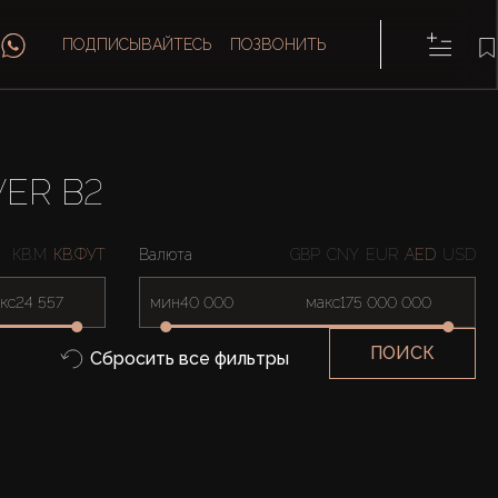
ПОДПИСЫВАЙТЕСЬ
ПОЗВОНИТЬ
ER B2
КВ.М
КВ.ФУТ
Валюта
GBP
CNY
EUR
AED
USD
кс
мин
макс
ПОИСК
Сбросить все фильтры