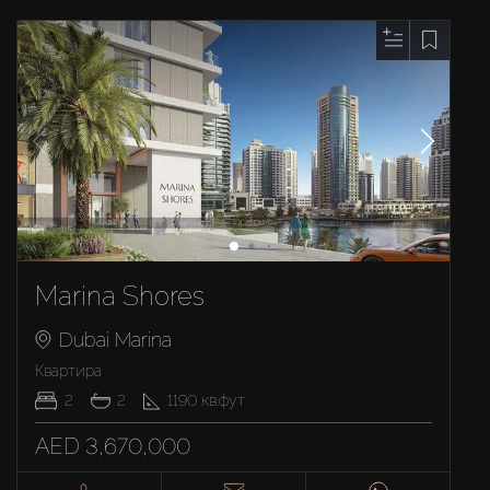
Marina Shores
Dubai Marina
Квартира
2
2
1190
кв.фут
AED 3,670,000