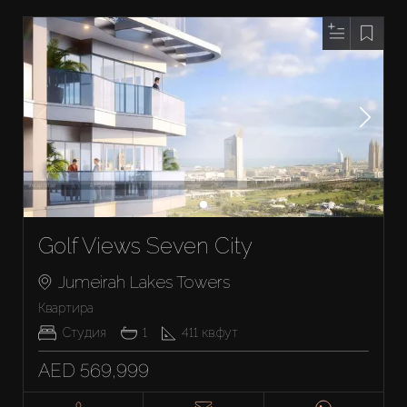
Golf Views Seven City
Jumeirah Lakes Towers
Квартира
Студия
1
411
кв.фут
AED 569,999