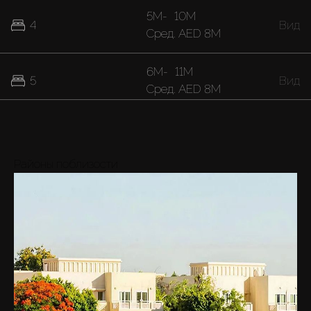
5M
-
10M
4
Вид
Cред.
AED 8M
6M
-
11M
5
Вид
Cред.
AED 8M
8M
-
24M
6
Вид
Cред.
AED 15M
Районы поблизости