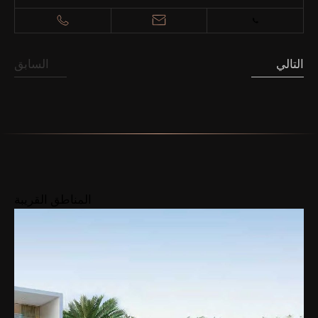
التالي
السابق
المناطق القريبة