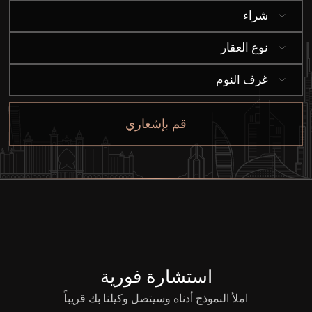
شراء
إيجار
نوع العقار
بيع
غرف النوم
قيد الإنشاء
قم بإشعاري
الوكلاء
من نحن
استشارة فورية
املأ النموذج أدناه وسيتصل وكيلنا بك قريباً