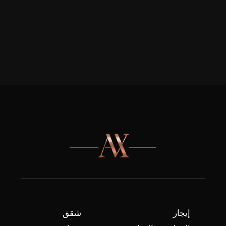
إيجار
شقق