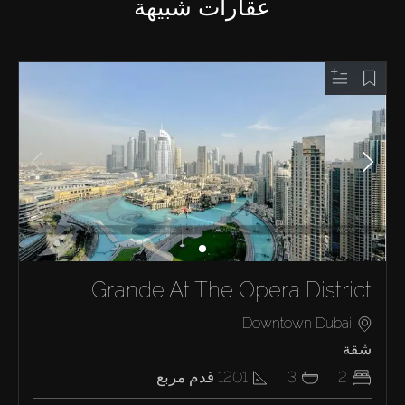
عقارات شبيهة
Grande At The Opera District
Downtown Dubai
شقة
2
3
1201
قدم مربع