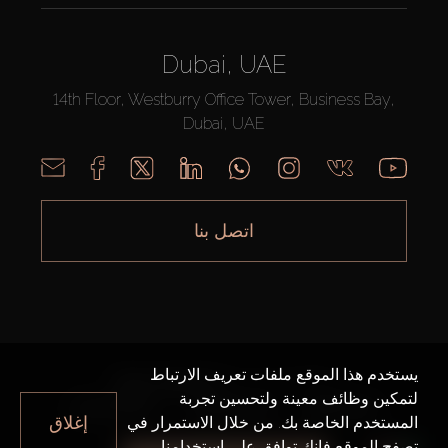
Dubai, UAE
14th Floor, Westburry Office Tower, Business Bay,
Dubai, UAE
اتصل بنا
يستخدم هذا الموقع ملفات تعريف الارتباط
AX CAPITAL ©2026 جميع الحقوق محفوظة
لتمكين وظائف معينة ولتحسين تجربة
خريطة الموقع
سياسة الخصوصية
شروط الاستخدام
إغلاق
المستخدم الخاصة بك. من خلال الاستمرار في
تصفح الموقع فإنك توافق على استخدامنا