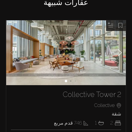
عقارات شبيهة
Collective Tower 2
Collective
شقة
2
1
746
قدم مربع