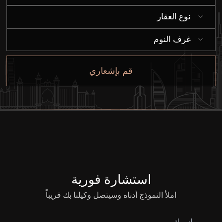
نوع العقار
إيجار
غرف النوم
بيع
قم بإشعاري
قيد الإنشاء
الوكلاء
من نحن
استشارة فورية
املأ النموذج أدناه وسيتصل وكيلنا بك قريباً