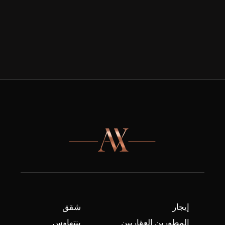
إيجار
شقق
المطورين العقاريين
بنتهاوس