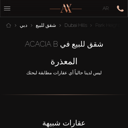
AR
Park Heights
Dubai Hills
شقق للبيع
دبي
شقق للبيع في ACACIA B
المعذرة
ليس لدينا حالياً أي عقارات مطابقة لبحثك
عقارات شبيهة