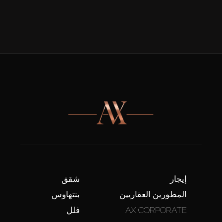
إيجار
شقق
المطورين العقاريين
بنتهاوس
AX CORPORATE
فلل