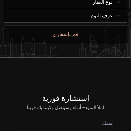
نوع العقار
إيجار
غرف النوم
بيع
قم بإشعاري
قيد الإنشاء
الوكلاء
من نحن
استشارة فورية
املأ النموذج أدناه وسيتصل وكيلنا بك قريباً