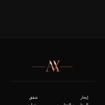
إيجار
شقق
المطورين العقاريين
بنتهاوس