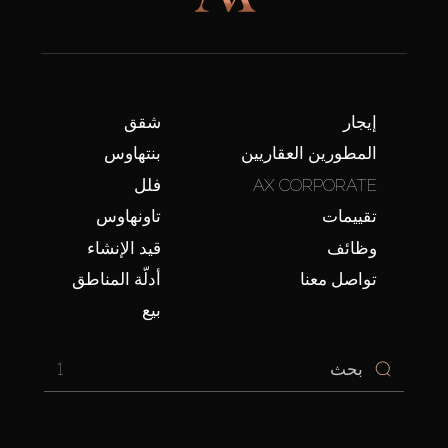
إيجار
شقق
المطورين العقاريين
بنتهاوس
AX CORPORATE
فلل
تقييمات
تاونهاوس
وظائف
قيد الإنشاء
تواصل معنا
أدلّة المناطق
بيع
1