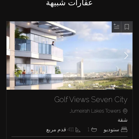
عقارات شبيهة
Golf Views Seven City
Jumeirah Lakes Towers
شقة
ستوديو
1
411
قدم مربع