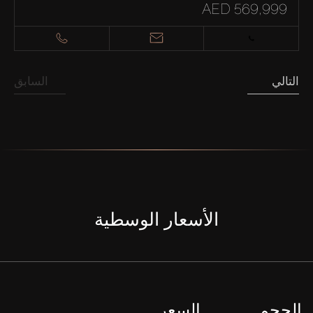
AED 569,999
التالي
السابق
الأسعار الوسطية
الحجم
السعر