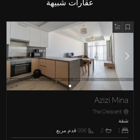
عقارات شبيهة
Azizi Mina
The Crescent
شقة
1
2
996
قدم مربع