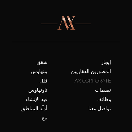
إيجار
شقق
المطورين العقاريين
بنتهاوس
AX CORPORATE
فلل
تقييمات
تاونهاوس
وظائف
قيد الإنشاء
تواصل معنا
أدلّة المناطق
بيع