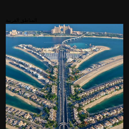
40مليون
7
عرض
المتوسط
AED 40مليون
المناطق القريبة