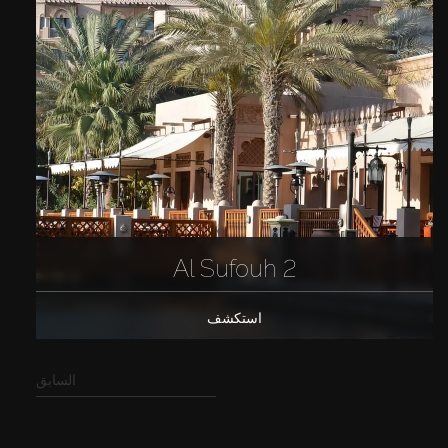
Al Sufouh 2
استكشف
السابق