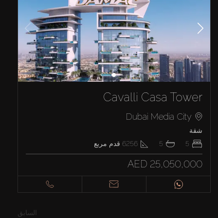
Cavalli Casa Tower
Dubai Media City
شقة
5
5
6256
قدم مربع
AED 25,050,000
السابق