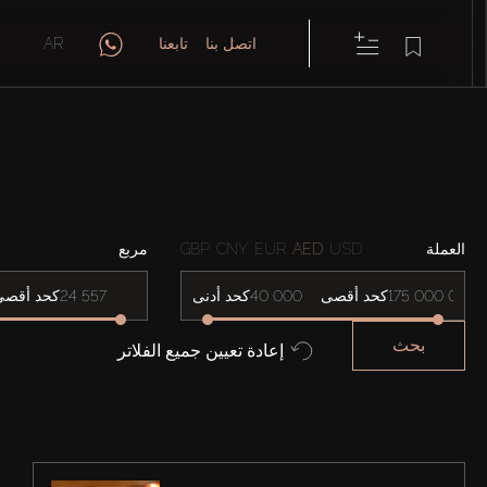
اتصل بنا
تابعنا
AR
العملة
USD
AED
EUR
CNY
GBP
مربع
كحد أقصى
كحد أدنى
كحد أقصى
بحث
إعادة تعيين جميع الفلاتر