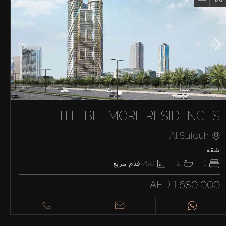
THE BILTMORE RESIDENCES
Al Sufouh
شقة
1
2
780
قدم مربع
AED 1,680,000