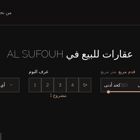
من نح
عقارات للبيع في AL SUFOUH
قدم مربع
متر مربع
غرف النوم
5+
4
3
2
1
أي
كحد أدنى
1 مشروع