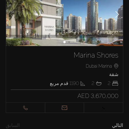
Marina Shores
Dubai Marina
شقة
2
2
1190
قدم مربع
AED 3,670,000
التالي
السابق