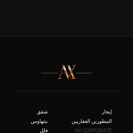
إيجار
شقق
المطورين العقاريين
بنتهاوس
AX CORPORATE
فلل