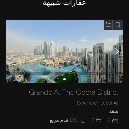
عقارات شبيهة
Grande At The Opera District
Downtown Dubai
شقة
2
3
1201
قدم مربع