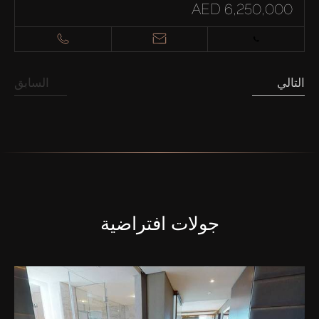
AED 6,250,000
التالي
السابق
جولات افتراضية