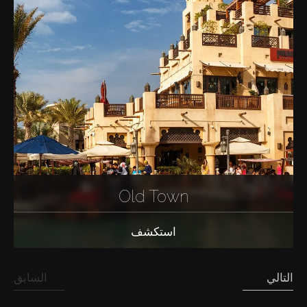
Old Town
استكشف
التالي
السابق