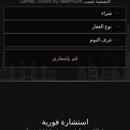
التصفية حسب Damac Towers by Paramount:
الوكلاء
شراء
من نحن
نوع العقار
غرف النوم
قم بإشعاري
استشارة فورية