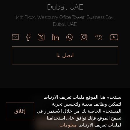
Dubai, UAE
14th Floor, Westburry Office Tower, Business Bay,
Dubai, UAE
اتصل بنا
يستخدم هذا الموقع ملفات تعريف الارتباط
AX CAPITAL ©2026 جميع الحقوق محفوظة
لتمكين وظائف معينة ولتحسين تجربة
خريطة الموقع
سياسة الخصوصية
شروط الاستخدام
إغلاق
المستخدم الخاصة بك. من خلال الاستمرار في
تصفح الموقع فإنك توافق على استخدامنا
جميع الفلاتر
لملفات تعريف الارتباط.
معلومات