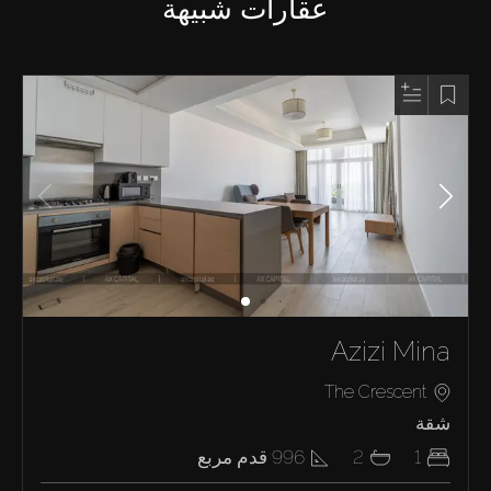
عقارات شبيهة
Azizi Mina
The Crescent
شقة
1
2
996
قدم مربع