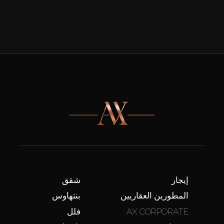
إيجار
شقق
المطورين العقاريين
بنتهاوس
AX CORPORATE
فلل