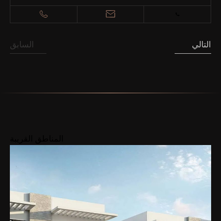
التالي
السابق
المناطق القريبة