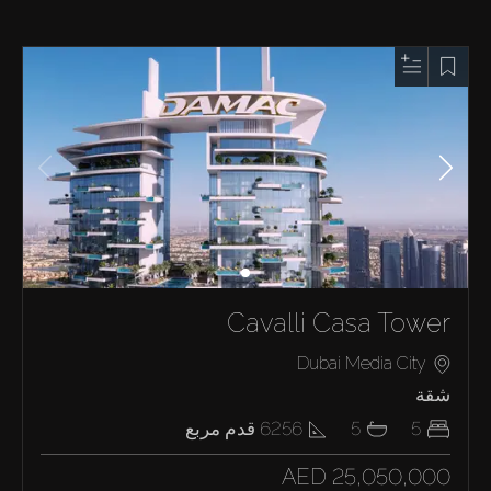
Cavalli Casa Tower
Dubai Media City
شقة
5
5
6256
قدم مربع
AED 25,050,000