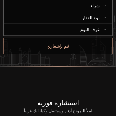
إيجار
شراء
نوع العقار
بيع
غرف النوم
قيد الإنشاء
قم بإشعاري
الوكلاء
من نحن
استشارة فورية
املأ النموذج أدناه وسيتصل وكيلنا بك قريباً