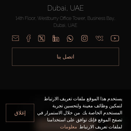
Dubai, UAE
14th Floor, Westburry Office Tower, Business Bay,
Dubai, UAE
اتصل بنا
يستخدم هذا الموقع ملفات تعريف الارتباط
AX CAPITAL ©2026 جميع الحقوق محفوظة
لتمكين وظائف معينة ولتحسين تجربة
خريطة الموقع
سياسة الخصوصية
شروط الاستخدام
إغلاق
المستخدم الخاصة بك. من خلال الاستمرار في
تصفح الموقع فإنك توافق على استخدامنا
جميع الفلاتر
لملفات تعريف الارتباط.
معلومات