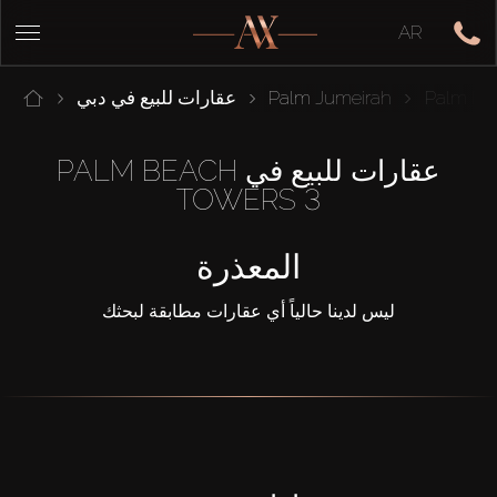
AR
Palm Be
Palm Jumeirah
عقارات للبيع في دبي
عقارات للبيع في PALM BEACH
TOWERS 3
المعذرة
ليس لدينا حالياً أي عقارات مطابقة لبحثك