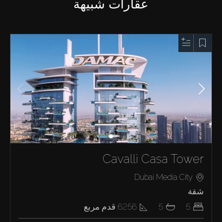
عقارات شبيهة
Cavalli Casa Tower
Dubai Media City
شقة
5
5
6256
قدم مربع