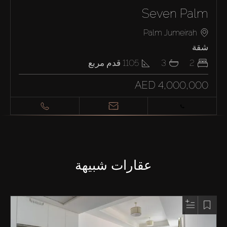
Seven Palm
Palm Jumeirah
شقة
2
3
1105
قدم مربع
AED 4,000,000
عقارات شبيهة