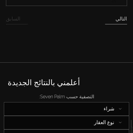
بيع
التالي
السابق
قيد الإنشاء
الوكلاء
من نحن
أعلمني بالنتائج الجديدة
التصفية حسب Seven Palm:
شراء
نوع العقار