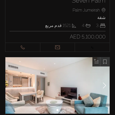
Seven Palm
Palm Jumeirah
شقة
3
4
1521
قدم مربع
AED 5,100,000