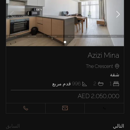
Azizi Mina
The Crescent
شقة
1
2
996
قدم مربع
AED 2,050,000
التالي
السابق