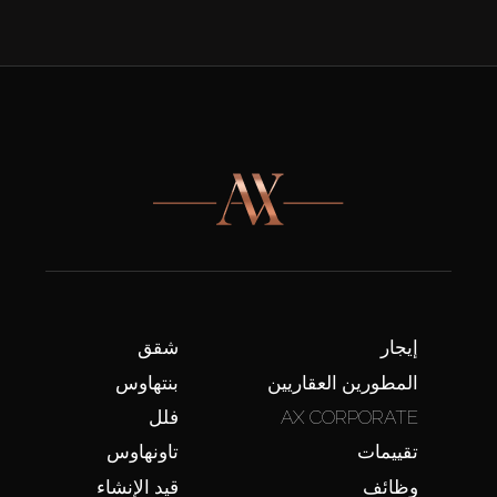
إيجار
شقق
المطورين العقاريين
بنتهاوس
AX CORPORATE
فلل
تقييمات
تاونهاوس
وظائف
قيد الإنشاء