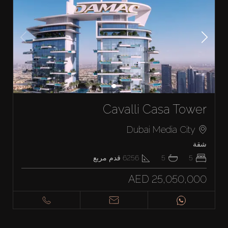
Cavalli Casa Tower
Dubai Media City
شقة
5
5
6256
قدم مربع
AED 25,050,000