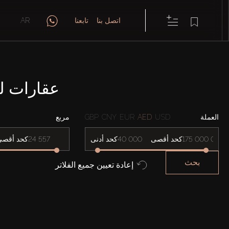
اتصل بنا
تابعنا
AR
عقارات للبيع في NORTH
العملة
USD
AED
EUR
CNY
GBP
مربع
كحد أقصى
كحد أدنى
كحد أقصى
بحث
إعادة تعيين جميع الفلاتر