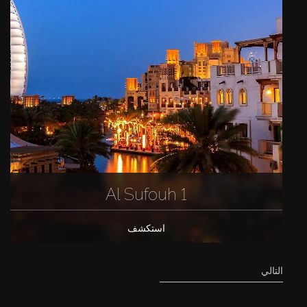
Al Sufouh 1
استكشف
التالي