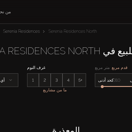
من نح
Serenia Residences
Serenia Residences North
SERENIA RESIDENCES 
قدم مربع
متر مربع
غرف النوم
5+
4
3
2
1
أي
كحد أدنى
ما من مشاريع
المعذرة