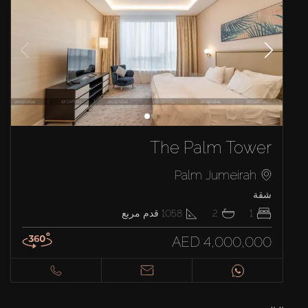
The Palm Tower
Palm Jumeirah
شقة
1
2
1058
قدم مربع
AED 4,000,000