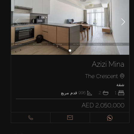
Azizi Mina
The Crescent
شقة
1
2
996
قدم مربع
AED 2,050,000