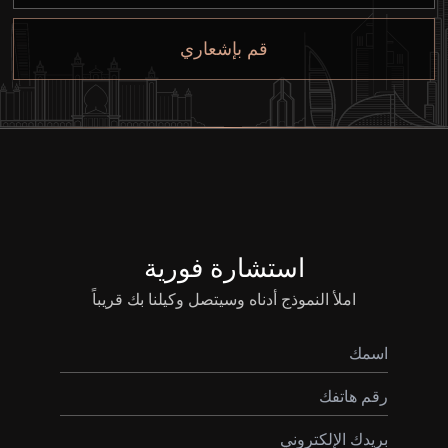
إيجار
قم بإشعاري
بيع
قيد الإنشاء
الوكلاء
من نحن
استشارة فورية
املأ النموذج أدناه وسيتصل وكيلنا بك قريباً