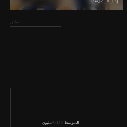
VARDON
السابق
المتوسط
AED 2مليون