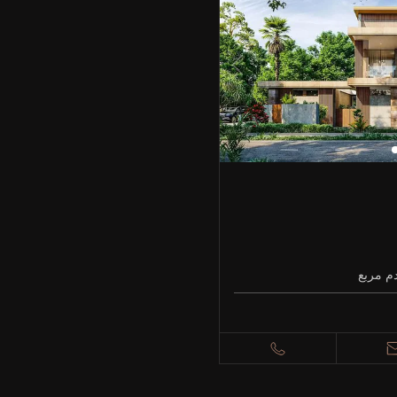
م مربع