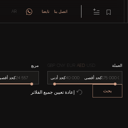
اتصل بنا
تابعنا
AR
العملة
USD
AED
EUR
CNY
GBP
مربع
كحد أقصى
كحد أدنى
كحد أقصى
بحث
إعادة تعيين جميع الفلاتر