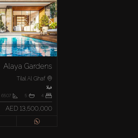
Alaya Gardens
Tilal Al Ghaf
فيلا
4
5
6507
ق
AED 13,500,000