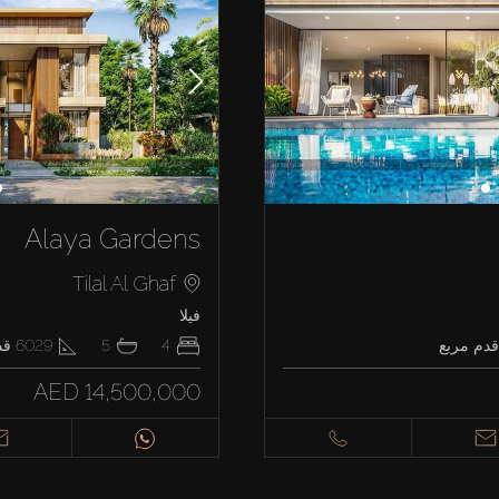
Alaya Gardens
Tilal Al Ghaf
فيلا
دم مربع
4
5
6029
قد
AED 14,500,000