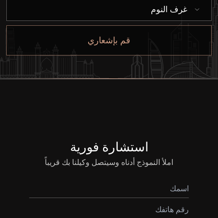
غرف النوم
بيع
قم بإشعاري
قيد الإنشاء
الوكلاء
من نحن
استشارة فورية
املأ النموذج أدناه وسيتصل وكيلنا بك قريباً