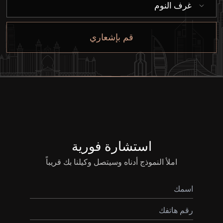
غرف النوم
إيجار
بيع
قم بإشعاري
قيد الإنشاء
الوكلاء
من نحن
استشارة فورية
املأ النموذج أدناه وسيتصل وكيلنا بك قريباً