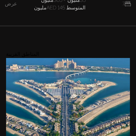
7
عرض
المتوسط
AED 145مليون
المناطق القريبة