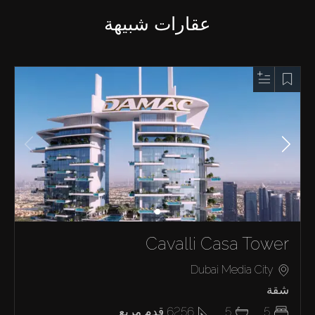
عقارات شبيهة
Cavalli Casa Tower
Dubai Media City
شقة
5
5
6256
قدم مربع