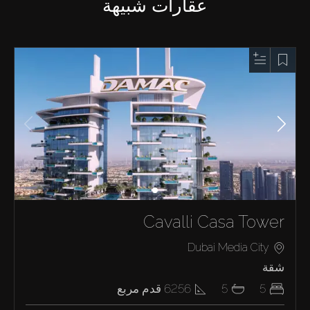
عقارات شبيهة
Cavalli Casa Tower
Dubai Media City
شقة
5
5
6256
قدم مربع