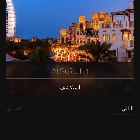
Al Sufouh 1
استكشف
التالي
السابق