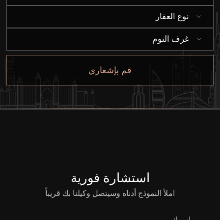
شراء
نوع العقار
غرف النوم
إيجار
قم بإشعاري
بيع
قيد الإنشاء
الوكلاء
من نحن
استشارة فورية
املأ النموذج أدناه وسيتصل وكيلنا بك قريباً