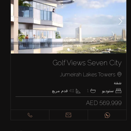
Golf Views Seven City
Jumeirah Lakes Towers
شقة
ستوديو
1
411
قدم مربع
AED 569,999