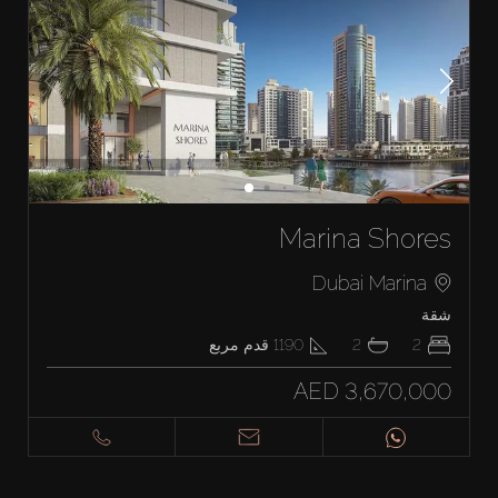
Marina Shores
Dubai Marina
شقة
2
2
1190
قدم مربع
AED 3,670,000