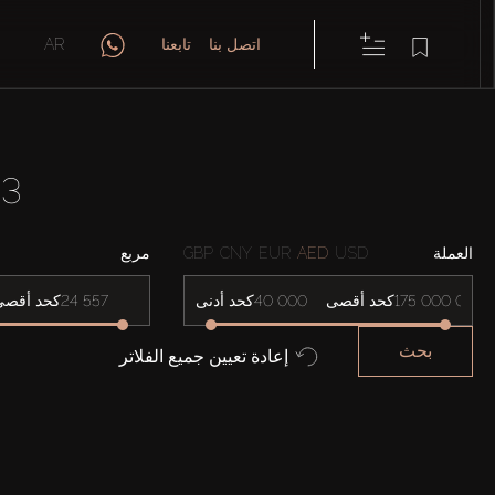
اتصل بنا
تابعنا
AR
3 غرفة/غرف نوم شقق في LIV LUX
العملة
USD
AED
EUR
CNY
GBP
مربع
كحد أقصى
كحد أدنى
كحد أقصى
بحث
إعادة تعيين جميع الفلاتر