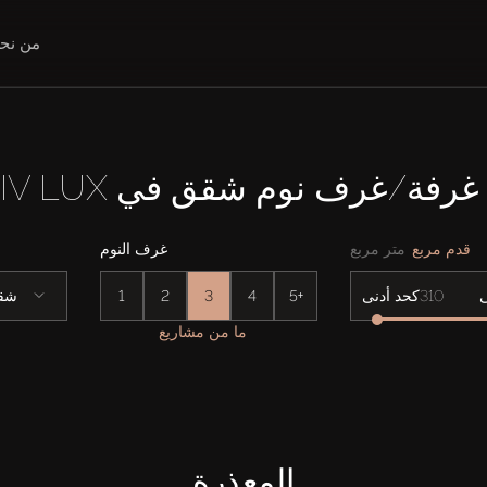
من نح
قدم مربع
متر مربع
غرف النوم
5+
4
3
2
1
شق
كحد أدنى
ما من مشاريع
المعذرة