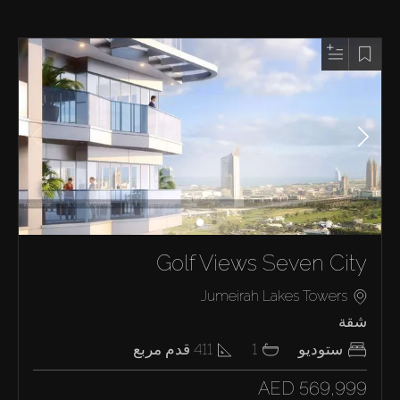
Golf Views Seven City
Jumeirah Lakes Towers
شقة
ستوديو
1
411
قدم مربع
AED 569,999