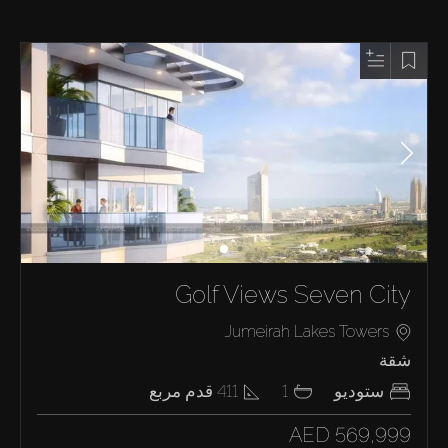
Golf Views Seven City
Jumeirah Lakes Towers
شقة
ستوديو
1
411
قدم مربع
AED 569,999