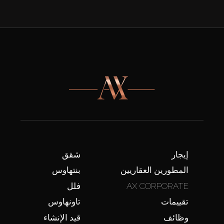
إيجار
شقق
المطورين العقاريين
بنتهاوس
AX CORPORATE
فلل
تقييمات
تاونهاوس
وظائف
قيد الإنشاء