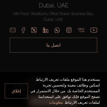
Dubai, UAE
14th Floor, Westburry Office Tower, Business Bay,
Dubai, UAE
اتصل بنا
يستخدم هذا الموقع ملفات تعريف الارتباط
AX CAPITAL ©2026 جميع الحقوق محفوظة
لتمكين وظائف معينة ولتحسين تجربة
خريطة الموقع
سياسة الخصوصية
شروط الاستخدام
إغلاق
المستخدم الخاصة بك. من خلال الاستمرار في
تصفح الموقع فإنك توافق على استخدامنا
جميع الفلاتر
لملفات تعريف الارتباط.
معلومات