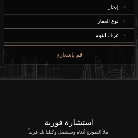
إيجار
إيجار
نوع العقار
بيع
غرف النوم
قيد الإنشاء
قم بإشعاري
الوكلاء
من نحن
استشارة فورية
املأ النموذج أدناه وسيتصل وكيلنا بك قريباً