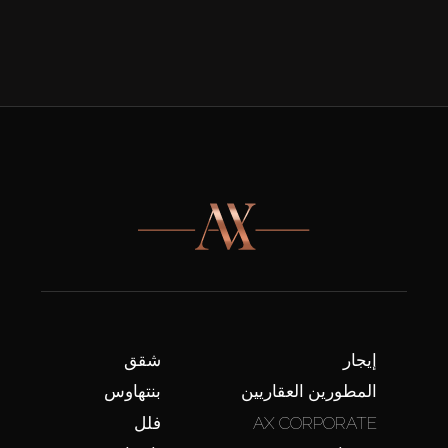
إيجار
شقق
المطورين العقاريين
بنتهاوس
AX CORPORATE
فلل