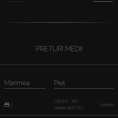
PRETURI MEDII
Mărimea
Preț
0.60M
-
3M
1
Vedere
Medie
AED 2M