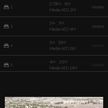
0.79M
-
6M
2
Vedere
Medie
AED 2M
1M
-
7M
3
Vedere
Medie
AED 4M
1M
-
16M
4
Vedere
Medie
AED 6M
4M
-
25M
5
Vedere
Medie
AED 14M
Zonele din apropiere