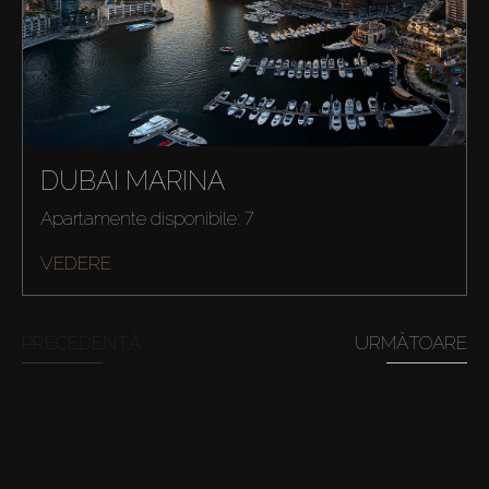
Cumpărați
DUBAI MARINA
Închiriați
Apartamente disponibile: 7
VEDERE
Vânzare
PRECEDENTĂ
URMĂTOARE
Off-Plan
Agenți
About Us