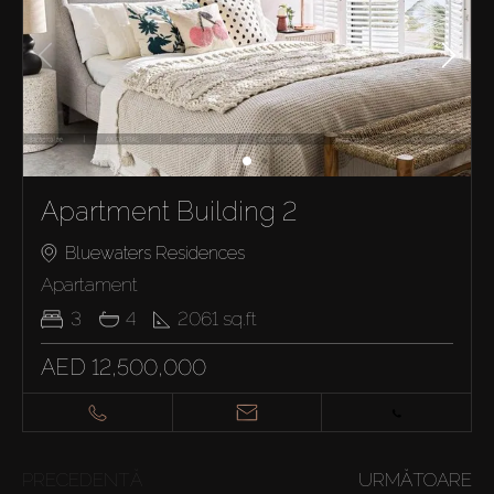
Apartment Building 2
Bluewaters Residences
Apartament
3
4
2061
sq.ft
AED 12,500,000
PRECEDENTĂ
URMĂTOARE