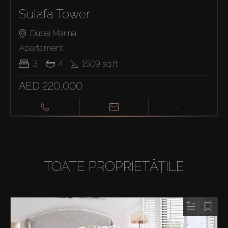
Sulafa Tower
Dubai Marina
Apartament
3
4
1509
sq.ft
AED 220,000
TOATE PROPRIETĂȚILE