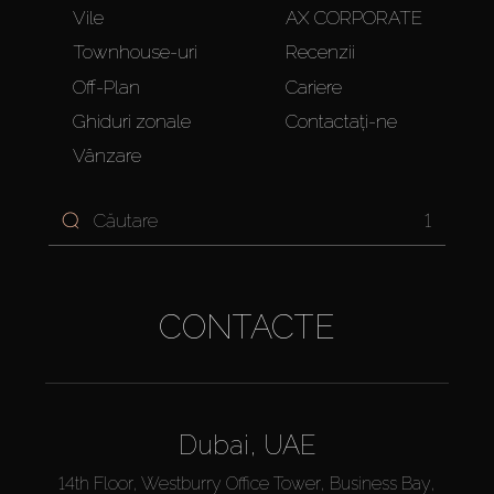
Vile
AX CORPORATE
Townhouse-uri
Recenzii
Off-Plan
Cariere
Ghiduri zonale
Contactați-ne
Vânzare
1
CONTACTE
Dubai, UAE
14th Floor, Westburry Office Tower, Business Bay,