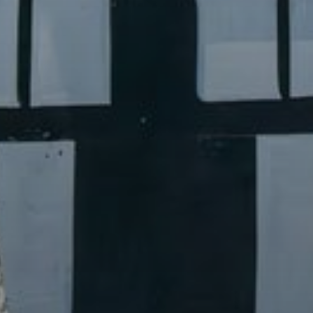
Продажа
Новостройки
AX Journal
Каталоги
Агенты
About Us