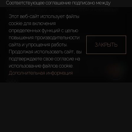
Соответствующее соглашение подписано между 
Управлением дорог и транспорта (RTA) и компанией 
Этот веб-сайт использует файлы
Cruise Company.

cookie для включения
определенных функций c целью
повышения производительности
Это часть транспортной стратегии Дубая.

ЗАКРЫТЬ
сайта и упрощения работы.
Продолжая использовать сайт, вы
подтверждаете свое согласие на
Эмират станет первой глобальной платформой для 
использование файлов cookie.
запуска беспилотных автомобилей Cruise Origin. К 2030 
Дополнительная информация
году количество таких автомобилей увеличится до 
4000.
Билеты на открытие Музея 
Будущего в Дубае, которое 
состоится 22 февраля 2022, 