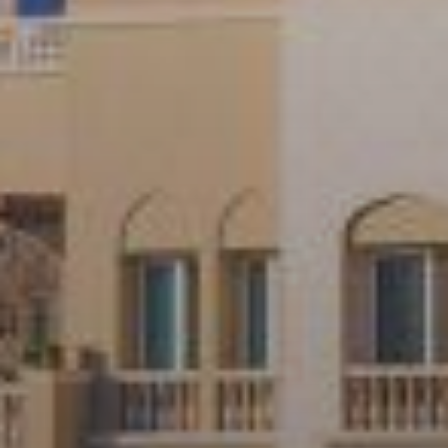
Продажа
Новостройки
AX Journal
Каталоги
Агенты
About Us