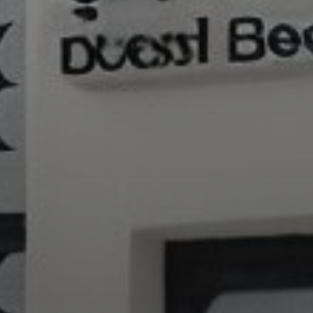
AX Journal
Каталоги
Агенты
About Us