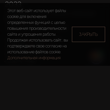
2033.
Этот веб-сайт использует файлы
Она направлена на рост экономики и обеспечение 
cookie для включения
благополучия жителей.
определенных функций c целью
Стратегия включает 200+ проектов:
повышения производительности
ЗАКРЫТЬ
сайта и упрощения работы.
концепция 20-минутного города;
Продолжая использовать сайт, вы
подтверждаете свое согласие на
парки нового поколения;
использование файлов cookie.
8 природных заповедников;
Дополнительная информация
развитие пляжей;
велосипедные и пешеходные дорожки;
озеленение и др.
ТЕЛЕГРАМ КАНАЛ