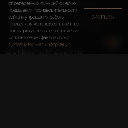
Прирост объясняется притоком иностранных 
определенных функций c целью
специалистов и инвесторов.
повышения производительности
ЗАКРЫТЬ
сайта и упрощения работы.
Общее число жителей Дубая – 3 680 785. За 2023 
Продолжая использовать сайт, вы
подтверждаете свое согласие на
использование файлов cookie.
Дополнительная информация
В 1 квартале 2024 на 
Дубайском финансовом рынке 
(DFM) совершено более 
миллиона транзакций на 
Открыто 26 596 новых инвестиционных счетов, что на 
103% больше, чем в 1  квартале 2023.

В марте 2024: