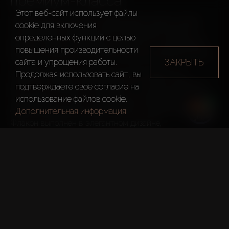
премиум-класса
Этот веб-сайт использует файлы
Авиакомпания Emirates представила новую линию 
cookie для включения
эксклюзивных ароматов для пассажиров первого и 
определенных функций c целью
бизнес-классов, созданную совместно с ирландским 
повышения производительности
брендом премиальной органической косметики VOYA.
ЗАКРЫТЬ
сайта и упрощения работы.
Ароматы созданы специально для Emirates и не 
Продолжая использовать сайт, вы
доступны в розничной продаже. В составе парфюмов 
подтверждаете свое согласие на
используются только натуральные ингредиенты, 
использование файлов cookie.
обеспечивающие высокое качество и безопасность. 
Дополнительная информация
Флакон выполнен в элегантном дизайне, 
вдохновленном закатом над океаном. Линия включает в 
себя как мужские, так и женские ароматы. 
ТЕЛЕГРАМ КАНАЛ