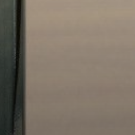
Новостройки
AX Journal
Каталоги
Агенты
About Us