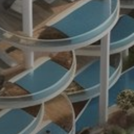
Продажа
Новостройки
AX Journal
Каталоги
Агенты
About Us