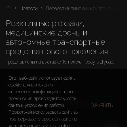
Новости
Переезд индийских криптокомпаний, 
Pеактивные рюкзаки, 
медицинские дроны и 
автономные транспортные 
средства нового поколения
представлены на выставке Tomorrow, Today в Дубае.

Этот веб-сайт использует файлы
Музей Будущего

cookie для включения
определенных функций c целью
повышения производительности
Цель – показать передовые концепции мобильности 
ЗАКРЫТЬ
сайта и упрощения работы.
умного города.

Продолжая использовать сайт, вы
подтверждаете свое согласие на
использование файлов cookie.