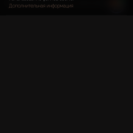
Выставка проходит ежедневно с 10:00 по 18:00.
Дополнительная информация
Индийские криптокомпании 
переезжают в Дубай
благоприятный налоговый режим
поддерживающее законодательство
доступ к капиталу
С 1 апреля 2022 в Индии действует закон о налоге в 
размере 30% на инвестиционную прибыль. После этого 
объемы торговли на региональных биржах снизились на 
72%.