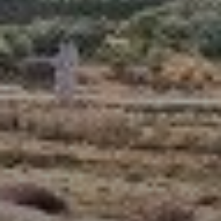
Продажа
Новостройки
AX Journal
Каталоги
Агенты
About Us