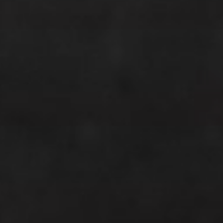
Аренда
Продажа
Новостройки
AX Journal
Каталоги
Агенты
About Us