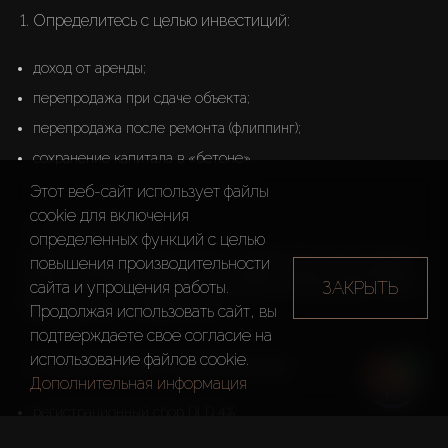
1️. Определитесь с целью инвестиций:
доход от аренды;
перепродажа при сдаче объекта;
перепродажа после ремонта (флиппинг);
сохранение капитала в «бетоне».
Этот веб-сайт использует файлы
cookie для включения
2️. Оцените бюджет
определенных функций c целью
Порог входа на рынок Дубая – $150 000. Это студия в 
повышения производительности
20 мин от моря. Бюджет, с которым выбор будет более 
ЗАКРЫТЬ
сайта и упрощения работы.
комфортным – от $300 000.

Продолжая использовать сайт, вы
подтверждаете свое согласие на
использование файлов cookie.
Учитывайте дополнительные расходы:
Дополнительная информация
регистрационный сбор DLD 4%;
сервисный сбор: от $8,8–$88 за м² в год.