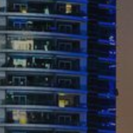
Новостройки
AX Journal
Каталоги
Агенты
About Us