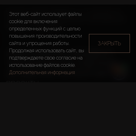
Комплекс включает квартиры с 1, 2, 3 спальнями. На 
Этот веб-сайт использует файлы
территории расположены бассейны, тренажерный зал, 
cookie для включения
рестораны и набережная.
определенных функций c целью
повышения производительности
ЗАКРЫТЬ
сайта и упрощения работы.
Продолжая использовать сайт, вы
Aldar Properties наградил 5 
подтверждаете свое согласие на
технологических стартапов 
использование файлов cookie.
контрактами на пилотные 
Дополнительная информация
проекты
Aldar Properties наградил 5 технологических стартапов 
контрактами на пилотные проекты в рамках II цикла 
акселерационной программы Scale Up.
