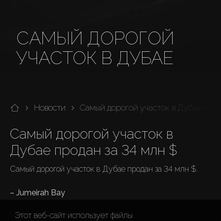
САМЫЙ ДОРОГОЙ
УЧАСТОК В ДУБАЕ
Новости
Самый дорогой участок в Дубае про
Самый дорогой участок в 
Дубае продан за 34 млн $
Самый дорогой участок в Дубае продан за 34 млн $.

– Jumeirah Bay
Этот веб-сайт использует файлы
Площадь участка – 2277 м²
