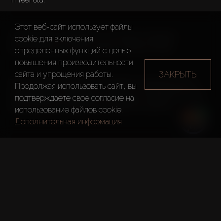
Этот веб-сайт использует файлы
Облачная сеть объединит 170 домов. Каждому 
cookie для включения
домовладельцу будет выделен сервер 3Node.

определенных функций c целью
повышения производительности
ЗАКРЫТЬ
сайта и упрощения работы.
Такое решение обеспечит жителям, предприятиям и 
Продолжая использовать сайт, вы
правительству безопасную облачную инфраструктуру 
подтверждаете свое согласие на
для локального хранения и обработки данных.

использование файлов cookie.
Дополнительная информация
Это часть стратегии по созданию первого в своем роде 
самоуправляемого умного города Digital Dubai.
Sobha Realty планирует 
увеличить продажи 