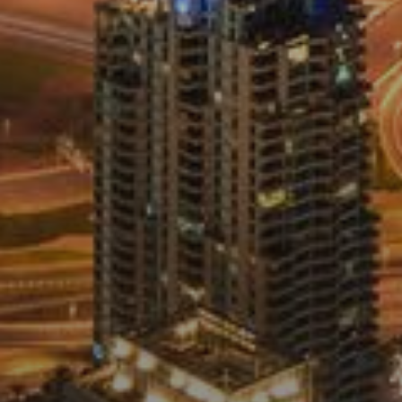
Новостройки
AX Journal
Каталоги
Агенты
About Us