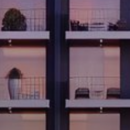
Купить
Аренда
Продажа
Новостройки
AX Journal
Каталоги
Агенты
About Us