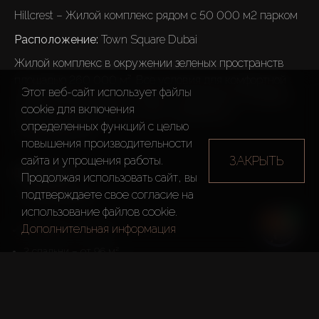
Hillcrest – Жилой комплекс рядом с 50 000 м2 парком
Расположение: 
Town Square Dubai
Жилой комплекс в окружении зеленых пространств 
площадью 260 000 м². Все условия для комфортной 
Этот веб-сайт использует файлы
жизни: детские сады, клиники, спортивные площадки, 
cookie для включения
беговые и велодорожки, 250+ магазинов и 
определенных функций c целью
супермаркетов.

повышения производительности
ЗАКРЫТЬ
сайта и упрощения работы.
В продаже:
Продолжая использовать сайт, вы
подтверждаете свое согласие на
– Апартаменты
использование файлов cookie.
Дополнительная информация
1 спальня – от 66 м²
2 спальни – от 96 м²
3 спальни – от 167 м²