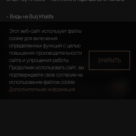
– Виды на Burj Khalifa 
– 12 км променад

Этот веб-сайт использует файлы
cookie для включения
Расположение: 
Business Bay

определенных функций c целью
повышения производительности
ЗАКРЫТЬ
сайта и упрощения работы.
23-этажный жилой комплекс на берегу Дубайского 
Продолжая использовать сайт, вы
канала в востребованном деловом районе. Удобная 
подтверждаете свое согласие на
локация в 10 мин от ТЦ Dubai Mall.
использование файлов cookie.
Для здорового образа жизни: тренажерный зал, 
Дополнительная информация
открытый и крытый бассейны, SPA-зона с сауной, 
паровой и ледяной купелью.
В продаже:
Студии – от 39 м²;
1 спальня – от 77 м²;