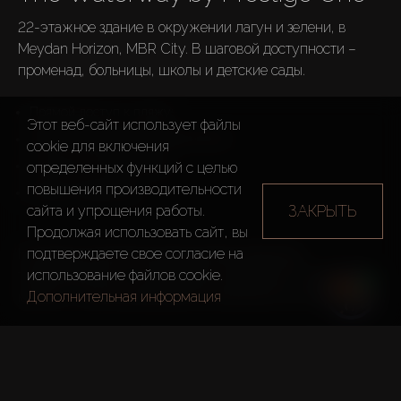
22-этажное здание в окружении лагун и зелени, в 
Meydan Horizon, MBR City. В шаговой доступности – 
променад, больницы, школы и детские сады. 
Прямой доступ к пляжу;
Этот веб-сайт использует файлы
Напротив заповедника Ras Al Khor;
cookie для включения
10 мин до ТЦ Dubai Mall;
определенных функций c целью
повышения производительности
Новое сообщество.
ЗАКРЫТЬ
сайта и упрощения работы.
Продолжая использовать сайт, вы
подтверждаете свое согласие на
На крыше комплекса расположены бассейн, 
использование файлов cookie.
тренажерный зал, зоны отдыха и барбекю. В некоторых 
Дополнительная информация
юнитах – частные бассейны на балконах или террасах. 

В продаже: 
– Апартаменты