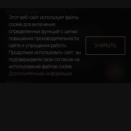
Расположение: 
Dubai Sports City

Этот веб-сайт использует файлы
cookie для включения
26-этажная башня в 2 мин от стадиона Dubai 
определенных функций c целью
International Cricket Stadium. В районе все для 
повышения производительности
спортсменов: гольф-поле на 18 лунок, спортивные 
ЗАКРЫТЬ
сайта и упрощения работы.
комплексы и академии.
Продолжая использовать сайт, вы
На крыше расположен инфинити-бассейн, зоны отдыха 
подтверждаете свое согласие на
с перголами, тропический лес и дзен-сад. 

использование файлов cookie.
Дополнительная информация
В продаже:
Студии – от 45 м²; 
1 спальня – от 84 м²;
2 спальни – от 139 м²;
3 спальни – от 158 м².